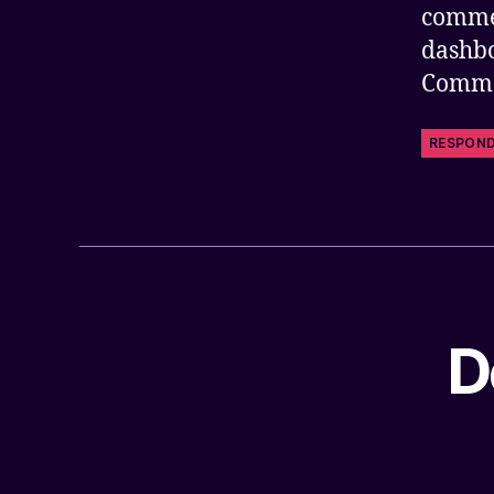
commen
dashb
Comme
RESPON
D