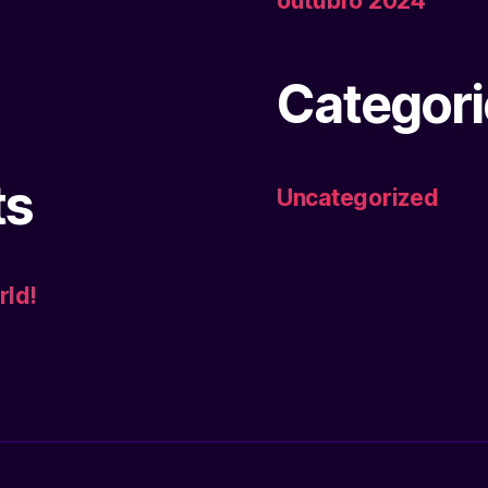
outubro 2024
Categori
ts
Uncategorized
rld!