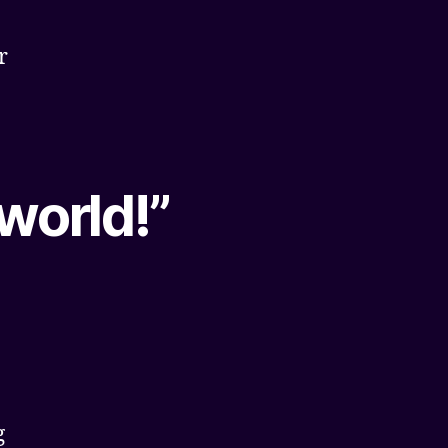
r
world!”
g