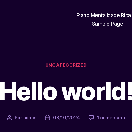
Plano Mentalidade Rica
Sample Page
Categorias
UNCATEGORIZED
Hello world
em
Por
admin
08/10/2024
1 comentário
Autor
Data
Hel
do
de
wor