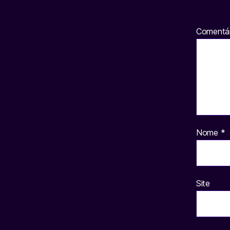
Comentá
Nome
*
Site