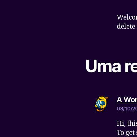
Welcom
delete 
Uma re
A Wo
08/10/20
Hi, th
To get